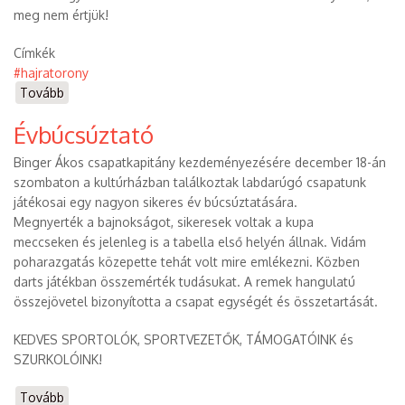
meg nem értjük!
Címkék
#hajratorony
Tovább
(Sportköri
hírek
Évbúcsúztató
-
2022
Binger Ákos csapatkapitány kezdeményezésére december 18-án
január)
szombaton a kultúrházban találkoztak labdarúgó csapatunk
játékosai egy nagyon sikeres év búcsúztatására.
Megnyerték a bajnokságot, sikeresek voltak a kupa
meccseken és jelenleg is a tabella első helyén állnak. Vidám
poharazgatás közepette tehát volt mire emlékezni. Közben
darts játékban összemérték tudásukat. A remek hangulatú
összejövetel bizonyította a csapat egységét és összetartását.
KEDVES SPORTOLÓK, SPORTVEZETŐK, TÁMOGATÓINK és
SZURKOLÓINK!
Tovább
(Évbúcsúztató)