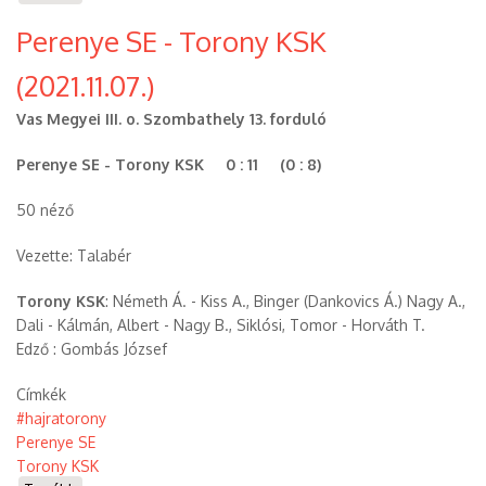
Perenye SE - Torony KSK
(2021.11.07.)
Vas Megyei III. o. Szombathely 13. forduló
Perenye SE - Torony KSK 0 : 11 (0 : 8)
50 néző
Vezette: Talabér
Torony KSK
: Németh Á. - Kiss A., Binger (Dankovics Á.) Nagy A.,
Dali - Kálmán, Albert - Nagy B., Siklósi, Tomor - Horváth T.
Edző : Gombás József
Címkék
#hajratorony
Perenye SE
Torony KSK