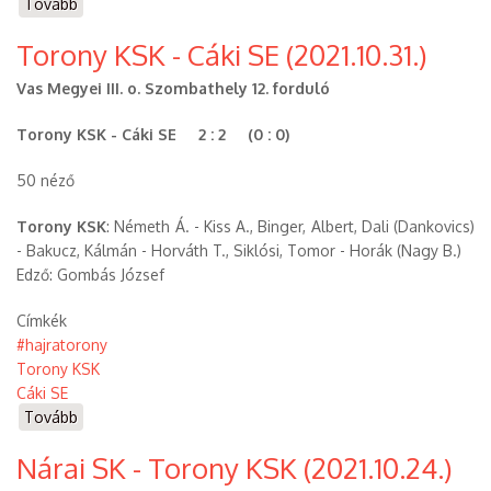
Tovább
(Perenye SE
-
Torony KSK - Cáki SE (2021.10.31.)
Torony KSK
(2021.11.07.))
Vas Megyei III. o. Szombathely 12. forduló
Torony KSK - Cáki SE 2 : 2 (0 : 0)
50 néző
Torony KSK
: Németh Á. - Kiss A., Binger, Albert, Dali (Dankovics)
- Bakucz, Kálmán - Horváth T., Siklósi, Tomor - Horák (Nagy B.)
Edző: Gombás József
Címkék
#hajratorony
Torony KSK
Cáki SE
Tovább
(Torony
KSK
Nárai SK - Torony KSK (2021.10.24.)
-
Cáki