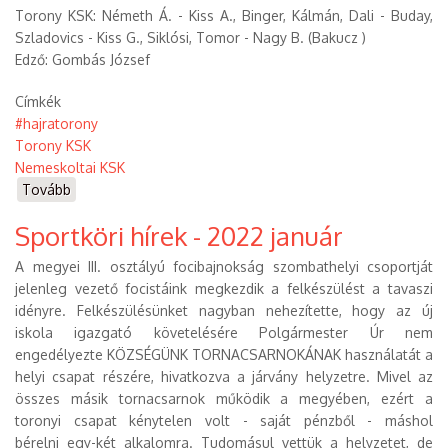
Torony KSK: Németh Á. - Kiss A., Binger, Kálmán, Dali - Buday,
Szladovics - Kiss G., Siklósi, Tomor - Nagy B. (Bakucz )
Edző: Gombás József
Címkék
#hajratorony
Torony KSK
Nemeskoltai KSK
Tovább
(Nemeskoltai
KSK -
Sportköri hírek - 2022 január
Torony KSK
(2022.03.13))
A megyei III. osztályú focibajnokság szombathelyi csoportját
jelenleg vezető focistáink megkezdik a felkészülést a tavaszi
idényre. Felkészülésünket nagyban nehezítette, hogy az új
iskola igazgató követelésére Polgármester Úr nem
engedélyezte KÖZSÉGÜNK TORNACSARNOKÁNAK használatát a
helyi csapat részére, hivatkozva a járvány helyzetre. Mivel az
összes másik tornacsarnok működik a megyében, ezért a
toronyi csapat kénytelen volt - saját pénzből - máshol
bérelni egy-két alkalomra. Tudomásul vettük a helyzetet, de