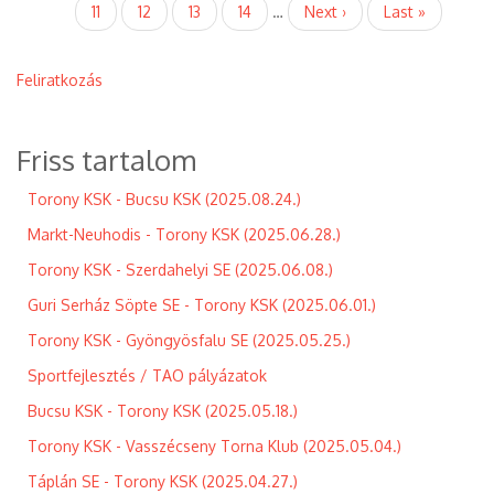
Page
11
Page
12
Page
13
Page
14
…
Következő
Next ›
Utolsó
Last »
KSK
oldal
oldal
(2021.10.10.))
Feliratkozás
Friss tartalom
Torony KSK - Bucsu KSK (2025.08.24.)
Markt-Neuhodis - Torony KSK (2025.06.28.)
Torony KSK - Szerdahelyi SE (2025.06.08.)
Guri Serház Söpte SE - Torony KSK (2025.06.01.)
Torony KSK - Gyöngyösfalu SE (2025.05.25.)
Sportfejlesztés / TAO pályázatok
Bucsu KSK - Torony KSK (2025.05.18.)
Torony KSK - Vasszécseny Torna Klub (2025.05.04.)
Táplán SE - Torony KSK (2025.04.27.)