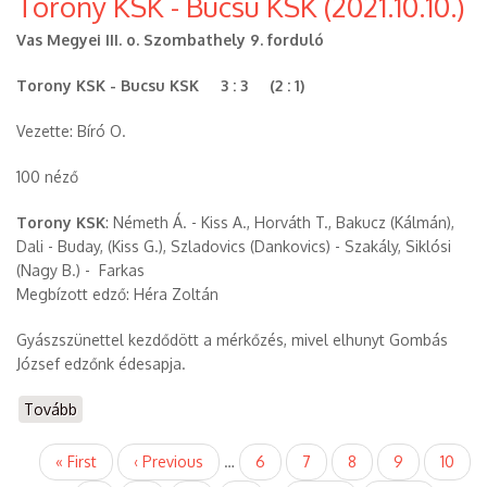
Torony KSK - Bucsu KSK (2021.10.10.)
-
Rábahídvég
Vas Megyei III. o. Szombathely 9. forduló
KSK
(2021.10.17.))
Torony KSK - Bucsu KSK 3 : 3 (2 : 1)
Vezette: Bíró O.
100 néző
Torony KSK
: Németh Á. - Kiss A., Horváth T., Bakucz (Kálmán),
Dali - Buday, (Kiss G.), Szladovics (Dankovics) - Szakály, Siklósi
(Nagy B.) - Farkas
Megbízott edző: Héra Zoltán
Gyászszünettel kezdődött a mérkőzés, mivel elhunyt Gombás
József edzőnk édesapja.
Tovább
(Torony
KSK
Oldalszámozás
-
Első
« First
Előző
‹ Previous
…
Page
6
Page
7
Page
8
Page
9
Jelenl
10
Bucsu
oldal
oldal
oldal