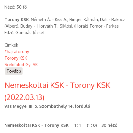
Néző: 50 fő
Torony KSK
: Németh Á. - Kiss A., Binger, Kálmán, Dali - Bakucz
(Albert), Buday - Horváth T., Siklósi, (Horák) Tomor - Farkas
Edző: Gombás József
Címkék
#hajratorony
Torony KSK
Sorkifalud-Gy. SK
Tovább
(Torony
KSK
Nemeskoltai KSK - Torony KSK
-
Sorkifalud-
(2022.03.13)
Gy.
SK
Vas Megyei III. o. Szombathely 14. forduló
(2022.03.20))
Nemeskoltai KSK - Torony KSK 1 : 1 (1 : 0) 30 néző