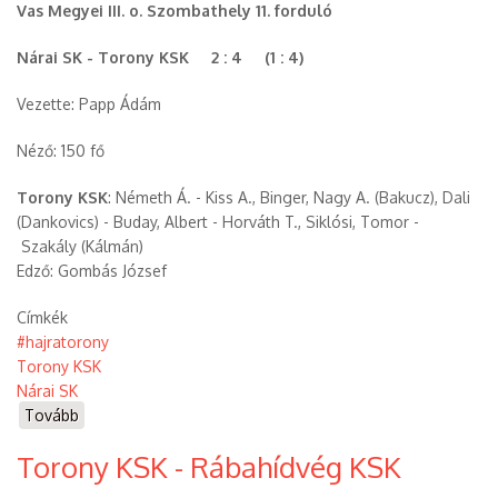
Vas Megyei III. o. Szombathely 11. forduló
SE
(2021.10.31.))
Nárai SK - Torony KSK 2 : 4 (1 : 4)
Vezette: Papp Ádám
Néző: 150 fő
Torony KSK
: Németh Á. - Kiss A., Binger, Nagy A. (Bakucz), Dali
(Dankovics) - Buday, Albert - Horváth T., Siklósi, Tomor -
Szakály (Kálmán)
Edző: Gombás József
Címkék
#hajratorony
Torony KSK
Nárai SK
Tovább
(Nárai
SK
Torony KSK - Rábahídvég KSK
-
Torony