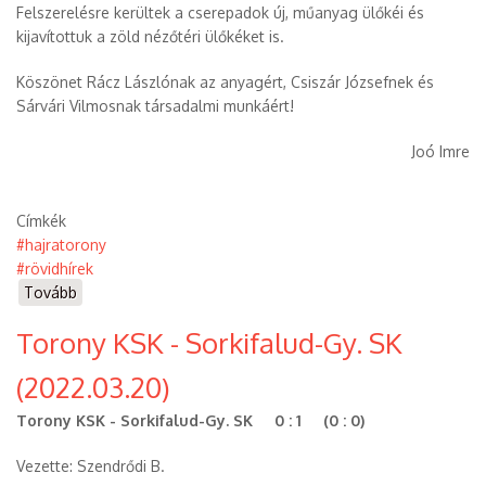
Felszerelésre kerültek a cserepadok új, műanyag ülőkéi és
kijavítottuk a zöld nézőtéri ülőkéket is.
Köszönet Rácz Lászlónak az anyagért, Csiszár Józsefnek és
Sárvári Vilmosnak társadalmi munkáért!
Joó Imre
Címkék
#hajratorony
#rövidhírek
Tovább
(Rövid
hírek
Torony KSK - Sorkifalud-Gy. SK
(2022.03.21.))
(2022.03.20)
Torony KSK - Sorkifalud-Gy. SK 0 : 1 (0 : 0)
Vezette: Szendrődi B.