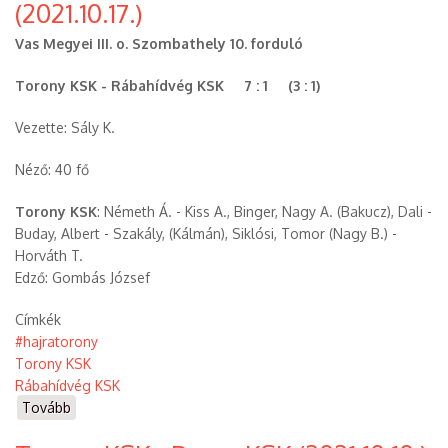
(2021.10.17.)
KSK
(2021.10.24.))
Vas Megyei III. o. Szombathely 10. forduló
Torony KSK - Rábahídvég KSK 7 : 1 (3 : 1)
Vezette: Sály K.
Néző: 40 fő
Torony KSK
: Németh Á. - Kiss A., Binger, Nagy A. (Bakucz), Dali -
Buday, Albert - Szakály, (Kálmán), Siklósi, Tomor (Nagy B.) -
Horváth T.
Edző: Gombás József
Címkék
#hajratorony
Torony KSK
Rábahídvég KSK
Tovább
(Torony
KSK