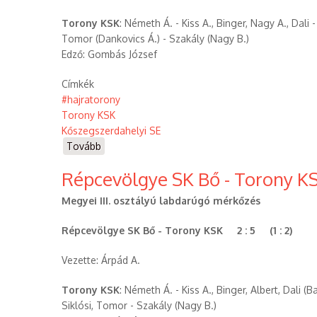
Torony KSK
: Németh Á. - Kiss A., Binger, Nagy A., Dali 
Tomor (Dankovics Á.) - Szakály (Nagy B.)
Edző: Gombás József
Címkék
#hajratorony
Torony KSK
Kőszegszerdahelyi SE
Tovább
(Torony
KSK
Répcevölgye SK Bő - Torony KS
-
Kőszegszerdahelyi
Megyei III. osztályú labdarúgó mérkőzés
SE
(2021.09.12.))
Répcevölgye SK Bő - Torony KSK 2 : 5 (1 : 2)
Vezette: Árpád A.
Torony KSK
: Németh Á. - Kiss A., Binger, Albert, Dali 
Siklósi, Tomor - Szakály (Nagy B.)