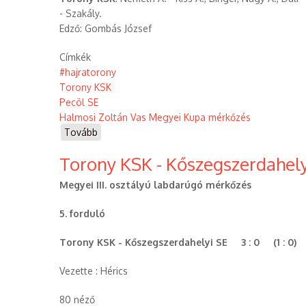
- Szakály.
Edző: Gombás József
Címkék
#hajratorony
Torony KSK
Pecöl SE
Halmosi Zoltán Vas Megyei Kupa mérkőzés
Tovább
(Torony
KSK
Torony KSK - Kőszegszerdahelyi
-
Pecöl
Megyei III. osztályú labdarúgó mérkőzés
SE
(2021.09.15.)
5. forduló
Halmosi
Zoltán
Torony KSK - Kőszegszerdahelyi SE 3 : 0 (1 : 0)
Vas
megyei
Vezette : Hérics
kupa)
80 néző