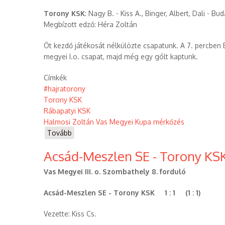
Torony KSK
: Nagy B. - Kiss A., Binger, Albert, Dali - B
Megbízott edző: Héra Zoltán
Öt kezdő játékosát nélkülözte csapatunk. A 7. percben 
megyei I.o. csapat, majd még egy gólt kaptunk.
Címkék
#hajratorony
Torony KSK
Rábapatyi KSK
Halmosi Zoltán Vas Megyei Kupa mérkőzés
Tovább
(Torony
KSK
Acsád-Meszlen SE - Torony KSK 
-
Rábapatyi
Vas Megyei III. o. Szombathely 8. forduló
KSK
(2021.10.06.)
Acsád-Meszlen SE - Torony KSK 1 : 1 (1 : 1)
Halmosi
Zoltán
Vezette: Kiss Cs.
Vas