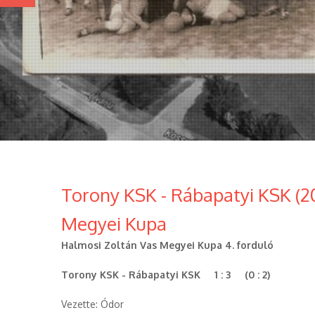
Torony KSK - Rábapatyi KSK (20
Megyei Kupa
Halmosi Zoltán Vas Megyei Kupa 4. forduló
Torony KSK - Rábapatyi KSK 1 : 3 (0 : 2)
Vezette: Ódor