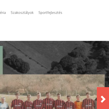
éria
Szakosztályok
Sportfejlesztés