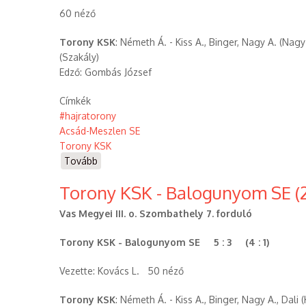
Megyei
60 néző
Kupa)
Torony KSK
: Németh Á. - Kiss A., Binger, Nagy A. (Nagy
(Szakály)
Edző: Gombás József
Címkék
#hajratorony
Acsád-Meszlen SE
Torony KSK
Tovább
(Acsád-
Meszlen
Torony KSK - Balogunyom SE (2
SE
-
Vas Megyei III. o. Szombathely 7. forduló
Torony
KSK
Torony KSK - Balogunyom SE 5 : 3 (4 : 1)
(2021.10.03.))
Vezette: Kovács L. 50 néző
Torony KSK
: Németh Á. - Kiss A., Binger, Nagy A., Dali (