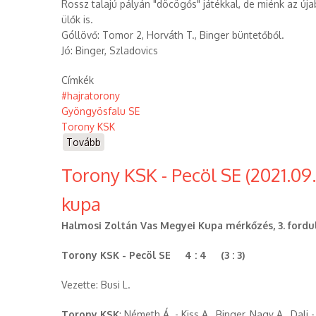
Rossz talajú pályán "döcögős" játékkal, de miénk az ú
ülők is.
Góllövő: Tomor 2, Horváth T., Binger büntetőből.
Jó: Binger, Szladovics
Címkék
#hajratorony
Gyöngyösfalu SE
Torony KSK
Tovább
(Gyöngyösfalu
SE
Torony KSK - Pecöl SE (2021.09
-
Torony
kupa
KSK
(2021.09.19.))
Halmosi Zoltán Vas Megyei Kupa mérkőzés, 3. fordu
Torony KSK - Pecöl SE 4 : 4 (3 : 3)
Vezette: Busi L.
Torony KSK
: Németh Á. - Kiss A., Binger, Nagy A., Dali