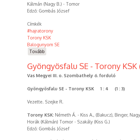
Kálmán (Nagy B.) - Tomor
Edző: Gombás József
Címkék
#hajratorony
Torony KSK
Balogunyom SE
Tovább
(Torony
KSK
Gyöngyösfalu SE - Torony KSK (
-
Balogunyom
Vas Megyei III. o. Szombathely 6. forduló
SE
(2021.09.26.))
Gyöngyösfalu SE - Torony KSK 1 : 4 (1 : 3)
Vezette. Szejke R.
Torony KSK
: Németh Á. - Kiss A., (Bakucz), Binger, Nagy
Horák (Kálmán) Tomor - Szakály (Kiss G.)
Edző: Gombás József