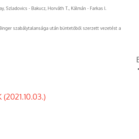
uday, Szladovics - Bakucz, Horváth T., Kálmán - Farkas I.
Binger szabálytalansága után büntetőből szerzett vezetést a
(2021.10.03.)