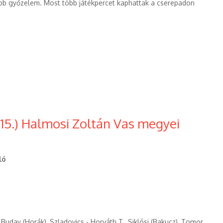
jabb győzelem. Most több játékpercet kaphattak a cserepadon
.15.) Halmosi Zoltán Vas megyei
ló
 - Buday (Horák), Szladovics - Horváth T., Siklósi (Bakucz), Tomor