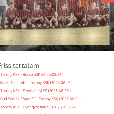
Friss tartalom
Torony KSK - Bucsu KSK (2025.08.24.)
Markt-Neuhodis - Torony KSK (2025.06.28.)
Torony KSK - Szerdahelyi SE (2025.06.08.)
Guri Serház Söpte SE - Torony KSK (2025.06.01.)
Torony KSK - Gyöngyösfalu SE (2025.05.25.)