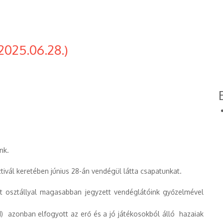
2025.06.28.)
nk.
ivál keretében június 28-án vendégül látta csapatunkat.
t osztállyal magasabban jegyzett vendéglátóink győzelmével
1) azonban elfogyott az erő és a jó játékosokból álló hazaiak