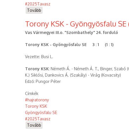
#2025Tavasz
Tovább
(Guri
Serház
Torony KSK - Gyöngyösfalu SE 
Söpte
SE
Vas Vármegyei III.o. "Szombathely" 24. forduló
-
Torony
Torony KSK - Gyöngyösfalu SE 3 : 1 (1 : 1)
KSK
(2025.06.01.))
Vezette: Busi L.
Torony KSK
: Németh Á. - Németh Á. T., Binger, Szabó (
K.) Siklósi, Dankovics Á. (Szakály) - Virág (Kovacsity)
Edző: Pungor Péter
Címkék
#hajratorony
Torony KSK
Gyöngyösfalu SE
#2025Tavasz
Tovább
(Torony