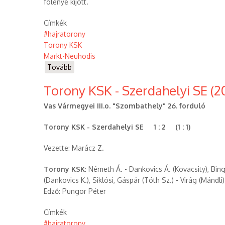
fölénye kijött.
Címkék
#hajratorony
Torony KSK
Markt-Neuhodis
Tovább
(Markt-
Neuhodis
Torony KSK - Szerdahelyi SE (2
-
Torony
Vas Vármegyei III.o. "Szombathely" 26. forduló
KSK
(2025.06.28.))
Torony KSK - Szerdahelyi SE 1 : 2 (1 : 1)
Vezette: Marácz Z.
Torony KSK
: Németh Á. - Dankovics Á. (Kovacsity), Bing
(Dankovics K.), Siklósi, Gáspár (Tóth Sz.) - Virág (Mándli)
Edző: Pungor Péter
Címkék
#hajratorony