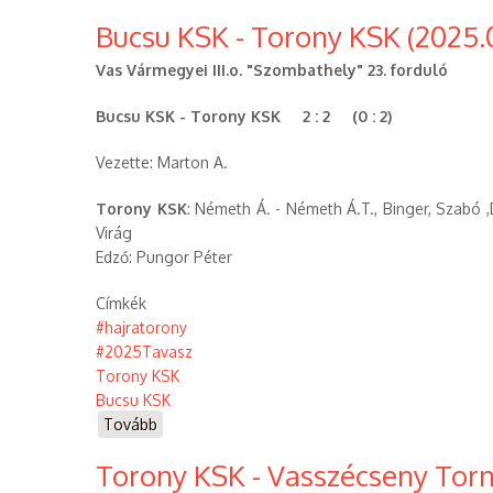
KSK
Bucsu KSK - Torony KSK (2025.0
-
Gyöngyösfalu
Vas Vármegyei III.o. "Szombathely" 23. forduló
SE
(2025.05.25.))
Bucsu KSK - Torony KSK 2 : 2 (0 : 2)
Vezette: Marton A.
Torony KSK
: Németh Á. - Németh Á.T., Binger, Szabó ,D
Virág
Edző: Pungor Péter
Címkék
#hajratorony
#2025Tavasz
Torony KSK
Bucsu KSK
Tovább
(Bucsu
KSK
Torony KSK - Vasszécseny Torn
-