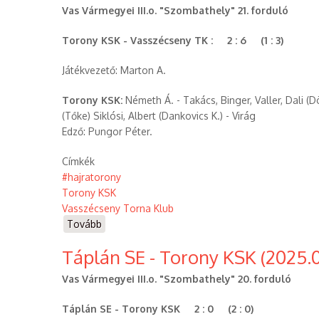
Torony
Vas Vármegyei III.o. "Szombathely" 21. forduló
KSK
(2025.05.18.))
Torony KSK - Vasszécseny TK : 2 : 6 (1 : 3)
Játékvezető: Marton A.
Torony KSK:
Németh Á. - Takács, Binger, Valler, Dali (
(Tőke) Siklósi, Albert (Dankovics K.) - Virág
Edző: Pungor Péter.
Címkék
#hajratorony
Torony KSK
Vasszécseny Torna Klub
Tovább
(Torony
KSK
Táplán SE - Torony KSK (2025.0
-
Vasszécseny
Vas Vármegyei III.o. "Szombathely" 20. forduló
Torna
Klub
Táplán SE - Torony KSK 2 : 0 (2 : 0)
(2025.05.04.))