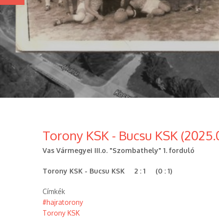
Torony KSK - Bucsu KSK (2025.0
Vas Vármegyei III.o. "Szombathely" 1. forduló
Torony KSK - Bucsu KSK 2 : 1 (0 : 1)
Címkék
#hajratorony
Torony KSK