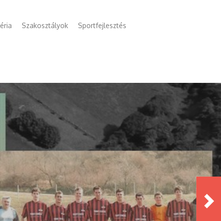
éria
Szakosztályok
Sportfejlesztés