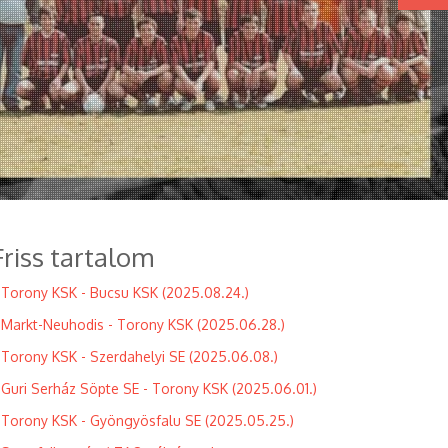
Friss tartalom
Torony KSK - Bucsu KSK (2025.08.24.)
Markt-Neuhodis - Torony KSK (2025.06.28.)
Torony KSK - Szerdahelyi SE (2025.06.08.)
Guri Serház Söpte SE - Torony KSK (2025.06.01.)
Torony KSK - Gyöngyösfalu SE (2025.05.25.)