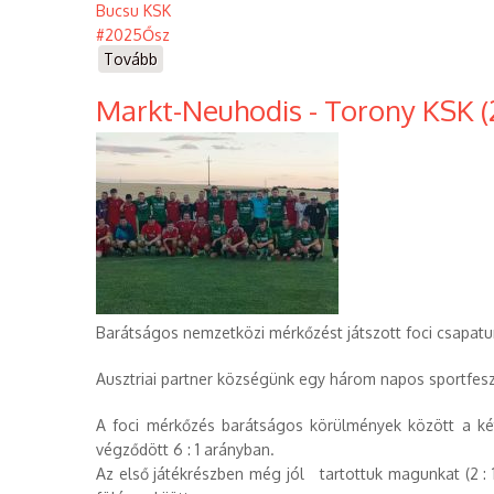
Bucsu KSK
#2025Ősz
Tovább
(Torony
KSK
Markt-Neuhodis - Torony KSK (
-
Bucsu
KSK
(2025.08.24.))
Barátságos nemzetközi mérkőzést játszott foci csapatu
Ausztriai partner községünk egy három napos sportfeszt
A foci mérkőzés barátságos körülmények között a ké
végződött 6 : 1 arányban.
Az első játékrészben még jól tartottuk magunkat (2 : 