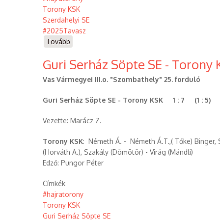
Torony KSK
Szerdahelyi SE
#2025Tavasz
Tovább
(Torony
KSK
Guri Serház Söpte SE - Torony 
-
Szerdahelyi
Vas Vármegyei III.o. "Szombathely" 25. forduló
SE
(2025.06.08.))
Guri Serház Söpte SE - Torony KSK 1 : 7 (1 : 5)
Vezette: Marácz Z.
Torony KSK
: Németh Á. - Németh Á.T.,( Tőke) Binger, S
(Horváth A.), Szakály (Dömötör) - Virág (Mándli)
Edző: Pungor Péter
Címkék
#hajratorony
Torony KSK
Guri Serház Söpte SE