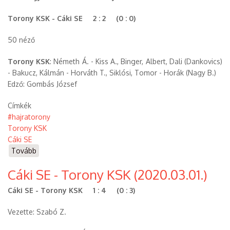
KSK
(2022.05.29.)
Torony KSK - Cáki SE 2 : 2 (0 : 0)
-
Elmaradt)
50 néző
Torony KSK
: Németh Á. - Kiss A., Binger, Albert, Dali (Dankovics)
- Bakucz, Kálmán - Horváth T., Siklósi, Tomor - Horák (Nagy B.)
Edző: Gombás József
Címkék
#hajratorony
Torony KSK
Cáki SE
Tovább
(Torony
KSK
Cáki SE - Torony KSK (2020.03.01.)
-
Cáki
Cáki SE - Torony KSK 1 : 4 (0 : 3)
SE
(2021.10.31.))
Vezette: Szabó Z.