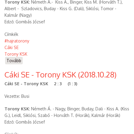
Torony KSK
: Németh Á.- Kiss A., Binger, Kiss M. (Horváth T.),
Albert - Szladovics, Buday - Kiss G. (Dali), Siklósi, Tomor -
Kalmár (Nagy)
Edző: Gombás József
Címkék
#hajratorony
Cáki SE
Torony KSK
Tovább
(Cáki
SE
Cáki SE - Torony KSK (2018.10.28)
-
Torony
Cáki SE - Torony KSK 2 : 3 (1 : 3)
KSK
(2020.03.01.))
Vezette: Busi
Torony KSK:
Németh Á. - Nagy, Binger, Buday, Dali - Kiss A. (Kiss
G.), Leidl, Siklósi, Szabó - Horváth T. (Horák), Kalmár (Horák)
Edző: Gombás József