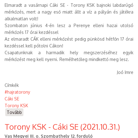
Elmaradt a vasárnapi Cáki SE - Torony KSK bajnoki labdarúgó
mérkőzés, mert a nagy eső miatt állt a víz a pályán és játékra
alkalmatlan volt!
Szombaton június 4-én lesz a Perenye elleni hazai utolsó
mérkőzés 17 órai kezdéssel
Az elmaradt CÁK elleni mérkőzést pedig pünkösd hétfőn 17 órai
kezdéssel kell pótolni Cákon!
Csapatunknak a harmadik hely megszerzéséhez egyik
mérkőzést meg kell nyerni. Remélhetőleg mindkettő meg lesz.
Joó Imre
Címkék
#hajratorony
Cáki SE
Torony KSK
Tovább
(Cáki
SE
Torony KSK - Cáki SE (2021.10.31.)
-
Torony
Vas Megyei III. o. Szombathely 12. forduló