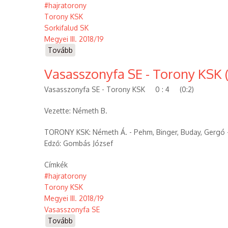
#hajratorony
Torony KSK
Sorkifalud SK
Megyei III. 2018/19
Tovább
(Torony
KSK
Vasasszonyfa SE - Torony KSK (
-
Sorkifalud-
Vasasszonyfa SE - Torony KSK 0 : 4 (0:2)
Gyanógeregye
SK
Vezette: Németh B.
(2018.10.21))
TORONY KSK: Németh Á. - Pehm, Binger, Buday, Gergó - Kis
Edző: Gombás József
Címkék
#hajratorony
Torony KSK
Megyei III. 2018/19
Vasasszonyfa SE
Tovább
(Vasasszonyfa