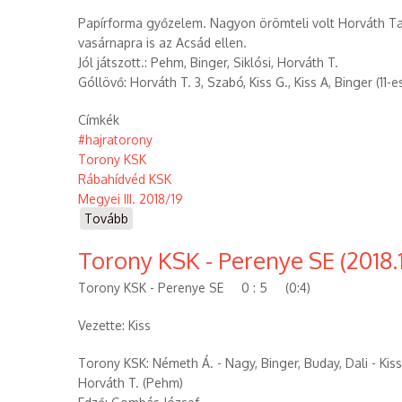
Papírforma győzelem. Nagyon örömteli volt Horváth Ta
vasárnapra is az Acsád ellen.
Jól játszott.: Pehm, Binger, Siklósi, Horváth T.
Góllövő: Horváth T. 3, Szabó, Kiss G., Kiss A, Binger (11-e
Címkék
#hajratorony
Torony KSK
Rábahídvéd KSK
Megyei III. 2018/19
Tovább
(Rábahídvég
KSK
Torony KSK - Perenye SE (2018.1
-
Torony
Torony KSK - Perenye SE 0 : 5 (0:4)
KSK
(2018.11.04))
Vezette: Kiss
Torony KSK: Németh Á. - Nagy, Binger, Buday, Dali - Kiss 
Horváth T. (Pehm)