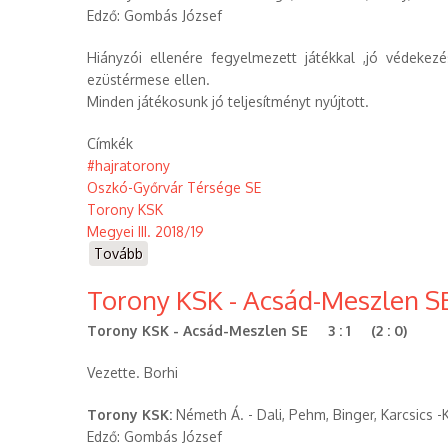
Edző: Gombás József
Hiányzói ellenére fegyelmezett játékkal ,jó védekez
ezüstérmese ellen.
Minden játékosunk jó teljesítményt nyújtott.
Címkék
#hajratorony
Oszkó-Győrvár Térsége SE
Torony KSK
Megyei III. 2018/19
Tovább
(Oszkó-
Győrvár
Torony KSK - Acsád-Meszlen SE (
Térsége
SE
Torony KSK - Acsád-Meszlen SE 3 : 1 (2 : 0)
-
Torony
Vezette. Borhi
KSK
(2018.11.18))
Torony KSK:
Németh Á. - Dali, Pehm, Binger, Karcsics -K
Edző: Gombás József