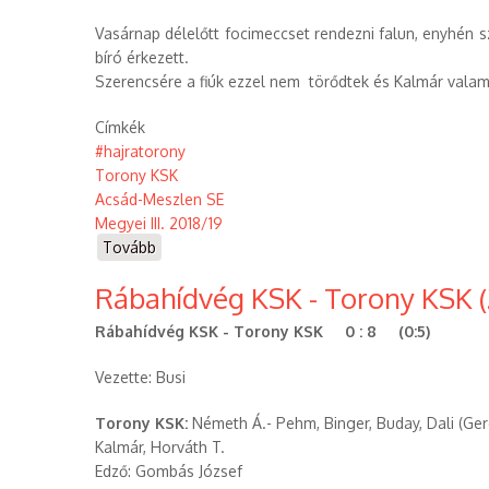
Vasárnap délelőtt focimeccset rendezni falun, enyhén 
bíró érkezett.
Szerencsére a fiúk ezzel nem törődtek és Kalmár valamin
Címkék
#hajratorony
Torony KSK
Acsád-Meszlen SE
Megyei III. 2018/19
Tovább
(Torony
KSK
Rábahídvég KSK - Torony KSK (2
-
Acsád-
Rábahídvég KSK - Torony KSK 0 : 8 (0:5)
Meszlen
SE
Vezette: Busi
(2018.11.11))
Torony KSK:
Németh Á.- Pehm, Binger, Buday, Dali (Gergó)
Kalmár, Horváth T.
Edző: Gombás József