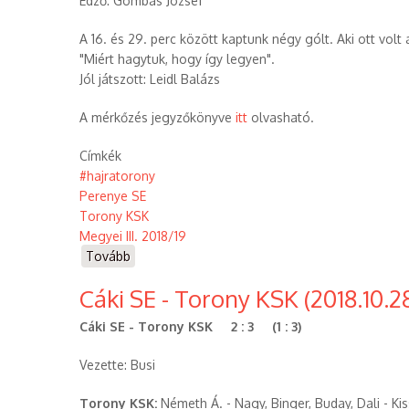
Edző: Gombás József
A 16. és 29. perc között kaptunk négy gólt. Aki ott volt
"Miért hagytuk, hogy így legyen".
Jól játszott: Leidl Balázs
A mérkőzés jegyzőkönyve
itt
olvasható.
Címkék
#hajratorony
Perenye SE
Torony KSK
Megyei III. 2018/19
Tovább
(Torony
KSK
Cáki SE - Torony KSK (2018.10.2
-
Perenye
Cáki SE - Torony KSK 2 : 3 (1 : 3)
SE
(2018.11.02))
Vezette: Busi
Torony KSK:
Németh Á. - Nagy, Binger, Buday, Dali - Kiss