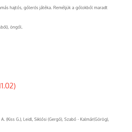
más hajtós, gólerős játéka. Reméljük a gólokból maradt
sből), öngól.
1.02)
A. (Kiss G.), Leidl, Siklósi (Gergó), Szabó - Kalmár(Görög),