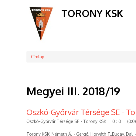
TORONY KSK
Címlap
Morzsa
Megyei III. 2018/19
Oszkó-Győrvár Térsége SE - Tor
Oszkó-Győrvár Térsége SE - Torony KSK 0 : 0 (0:0)
Torony KSK: Németh Á. - Gergó, Horváth T.,Buday, Dali - K