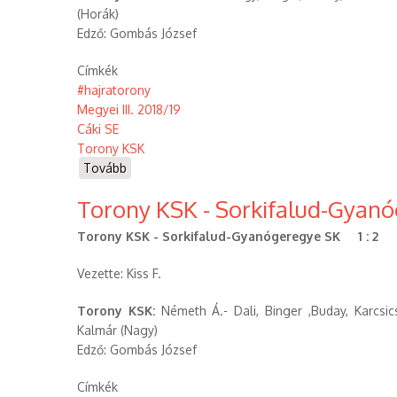
(Horák)
Edző: Gombás József
Címkék
#hajratorony
Megyei III. 2018/19
Cáki SE
Torony KSK
Tovább
(Cáki
SE
Torony KSK - Sorkifalud-Gyanóg
-
Torony
Torony KSK - Sorkifalud-Gyanógeregye SK 1 : 2 (
KSK
(2018.10.28))
Vezette: Kiss F.
Torony KSK:
Németh Á.- Dali, Binger ,Buday, Karcsics 
Kalmár (Nagy)
Edző: Gombás József
Címkék