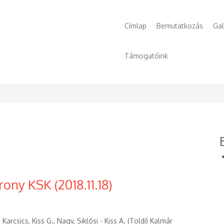
Főmenü
Címlap
Bemutatkozás
Gal
Támogatóink
ony KSK (2018.11.18)
arcsics, Kiss G., Nagy, Siklósi - Kiss A. (Toldi) Kalmár