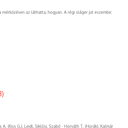
 a mérkőzésen az láthatta, hogyan. A régi sláger jut eszembe:
8)
 A. (Kiss G.), Leidl, Siklósi, Szabó - Horváth T. (Horák), Kalmár