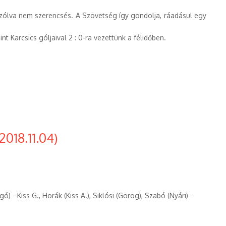
szólva nem szerencsés. A Szövetség így gondolja, ráadásul egy
t Karcsics góljaival 2 : 0-ra vezettünk a félidőben.
018.11.04)
 - Kiss G., Horák (Kiss A.), Siklósi (Görög), Szabó (Nyári) -