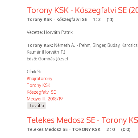
SE
Torony KSK - Kőszegfalvi SE (20
-
Torony
Torony KSK - Kőszegfalvi SE 1 : 2 (1:1)
KSK
(2018.10.14))
Vezette: Horváth Patrik
Torony KSK
: Németh Á. - Pehm, Binger, Buday, Karcsics - 
Kalmár (Horváth T.)
Edző: Gombás József
Címkék
#hajratorony
Torony KSK
Kőszegfalvi SE
Megyei III. 2018/19
Tovább
(Torony
KSK
Telekes Medosz SE - Torony KS
-
Kőszegfalvi
Telekes Medosz SE - TORONY KSK 2 : 0 (0:0)
SE