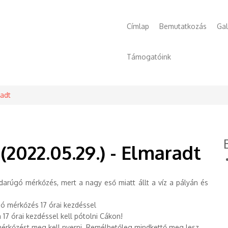
Főmenü
Címlap
Bemutatkozás
Gal
Támogatóink
radt
(2022.05.29.) - Elmaradt
darúgó mérkőzés, mert a nagy eső miatt állt a víz a pályán és
só mérkőzés 17 órai kezdéssel
17 órai kezdéssel kell pótolni Cákon!
rkőzést meg kell nyerni. Remélhetőleg mindkettő meg lesz.