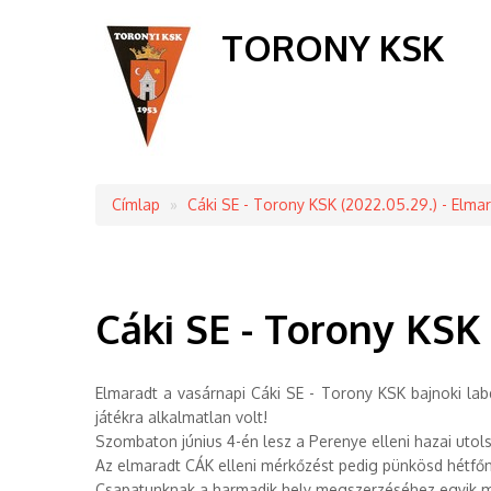
TORONY KSK
Címlap
Cáki SE - Torony KSK (2022.05.29.) - Elma
Morzsa
Cáki SE - Torony KSK 
Elmaradt a vasárnapi Cáki SE - Torony KSK bajnoki lab
játékra alkalmatlan volt!
Szombaton június 4-én lesz a Perenye elleni hazai utol
Az elmaradt CÁK elleni mérkőzést pedig pünkösd hétfőn 
Csapatunknak a harmadik hely megszerzéséhez egyik mé