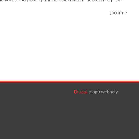
Joó Imre
Drupal
alapú webhely