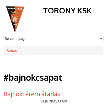
TORONY KSK
Címlap
Morzsa
#bajnokcsapat
Bajnoki érem átadás
BAJNOKAVATÁS!