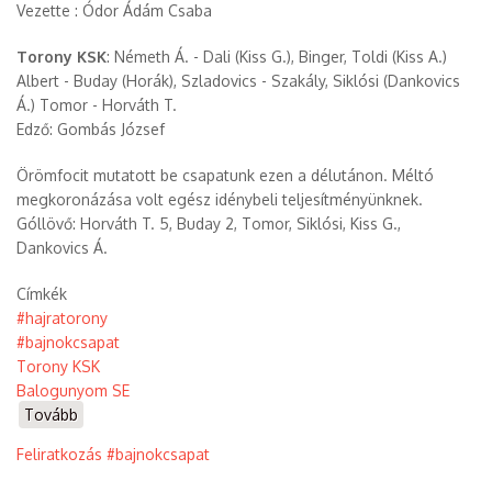
Vezette : Ódor Ádám Csaba
Torony KSK
: Németh Á. - Dali (Kiss G.), Binger, Toldi (Kiss A.)
Albert - Buday (Horák), Szladovics - Szakály, Siklósi (Dankovics
Á.) Tomor - Horváth T.
Edző: Gombás József
Örömfocit mutatott be csapatunk ezen a délutánon. Méltó
megkoronázása volt egész idénybeli teljesítményünknek.
Góllövő: Horváth T. 5, Buday 2, Tomor, Siklósi, Kiss G.,
Dankovics Á.
Címkék
#hajratorony
#bajnokcsapat
Torony KSK
Balogunyom SE
Tovább
(Torony
KSK
Feliratkozás #bajnokcsapat
-
Balogunyom