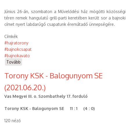
Június 26-án, szombaton a Művelődési ház mögötti közösségi
téren remek hangulatú grill-parti keretében került sor a bajnoki
címet nyert labdarúgó csapatunk éremátadó ünnepségére.
Címkék
#hajratorony
#bajnokcsapat
#bajnokavato
Tovább
(Bajnoki
érem
Torony KSK - Balogunyom SE
átadás)
(2021.06.20.)
Vas Megyei III. o. Szombathely 17. forduló
Torony KSK - Balogunyom SE 11 : 1 (4 : 0)
120 néző