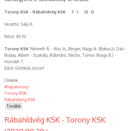
Torony KSK - Rábahídvég KSK 7 : 1 (3 : 1)
Vezette: Sály K.
Néző: 40 fő
Torony KSK
: Németh Á. - Kiss A., Binger, Nagy A. (Bakucz), Dali -
Buday, Albert - Szakály, (Kálmán), Siklósi, Tomor (Nagy B.) -
Horváth T.
Edző: Gombás József
Címkék
#hajratorony
Torony KSK
Rábahídvég KSK
Tovább
(Torony
KSK
Rábahídvég KSK - Torony KSK
-
Rábahídvég