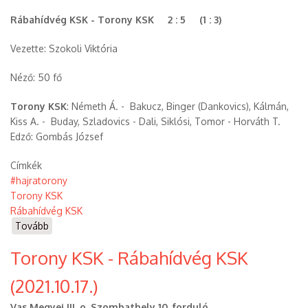
Rábahídvég KSK - Torony KSK 2 : 5 (1 : 3)
Vezette: Szokoli Viktória
Néző: 50 fő
Torony KSK
: Németh Á. - Bakucz, Binger (Dankovics), Kálmán,
Kiss A. - Buday, Szladovics - Dali, Siklósi, Tomor - Horváth T.
Edző: Gombás József
Címkék
#hajratorony
Torony KSK
Rábahídvég KSK
Tovább
(Rábahídvég
KSK
Torony KSK - Rábahídvég KSK
-
Torony
(2021.10.17.)
KSK
(2022.05.15.))
Vas Megyei III. o. Szombathely 10. forduló