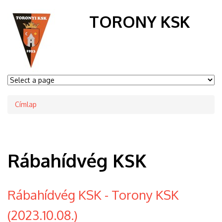
TORONY KSK
Címlap
Morzsa
Rábahídvég KSK
Rábahídvég KSK - Torony KSK
(2023.10.08.)