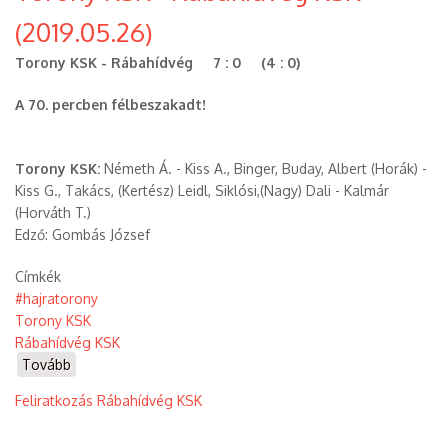
Rábahídvég
(2019.05.26)
KSK
(2019.11.03))
Torony KSK - Rábahídvég 7 : 0 (4 : 0)
A 70. percben félbeszakadt!
Torony KSK:
Németh Á. - Kiss A., Binger, Buday, Albert (Horák) -
Kiss G., Takács, (Kertész) Leidl, Siklósi,(Nagy) Dali - Kalmár
(Horváth T.)
Edző: Gombás József
Címkék
#hajratorony
Torony KSK
Rábahídvég KSK
Tovább
(Torony
KSK
Feliratkozás Rábahídvég KSK
-
Rábahídvég