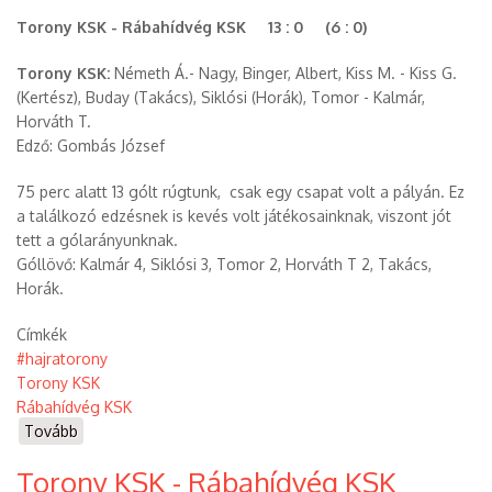
Torony KSK - Rábahídvég KSK 13 : 0 (6 : 0)
Torony KSK:
Németh Á.- Nagy, Binger, Albert, Kiss M. - Kiss G.
(Kertész), Buday (Takács), Siklósi (Horák), Tomor - Kalmár,
Horváth T.
Edző: Gombás József
75 perc alatt 13 gólt rúgtunk, csak egy csapat volt a pályán. Ez
a találkozó edzésnek is kevés volt játékosainknak, viszont jót
tett a gólarányunknak.
Góllövő: Kalmár 4, Siklósi 3, Tomor 2, Horváth T 2, Takács,
Horák.
Címkék
#hajratorony
Torony KSK
Rábahídvég KSK
Tovább
(Torony
KSK
Torony KSK - Rábahídvég KSK
-