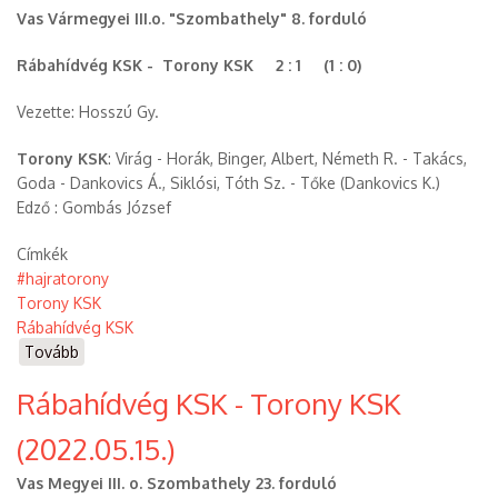
Vas Vármegyei III.o. "Szombathely" 8. forduló
Rábahídvég KSK - Torony KSK 2 : 1 (1 : 0)
Vezette: Hosszú Gy.
Torony KSK
: Virág - Horák, Binger, Albert, Németh R. - Takács,
Goda - Dankovics Á., Siklósi, Tóth Sz. - Tőke (Dankovics K.)
Edző : Gombás József
Címkék
#hajratorony
Torony KSK
Rábahídvég KSK
Tovább
(Rábahídvég
KSK
Rábahídvég KSK - Torony KSK
-
Torony
(2022.05.15.)
KSK
(2023.10.08.))
Vas Megyei III. o. Szombathely 23. forduló