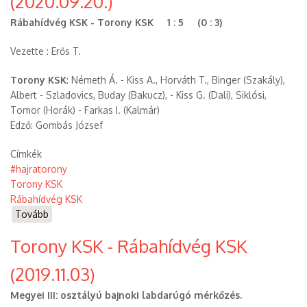
(2020.09.20.)
KSK
(2021.10.17.))
Rábahídvég KSK - Torony KSK 1 : 5 (0 : 3)
Vezette : Erős T.
Torony KSK
: Németh Á. - Kiss A., Horváth T., Binger (Szakály),
Albert - Szladovics, Buday (Bakucz), - Kiss G. (Dali), Siklósi,
Tomor (Horák) - Farkas I. (Kalmár)
Edző: Gombás József
Címkék
#hajratorony
Torony KSK
Rábahídvég KSK
Tovább
(Rábahídvég
KSK
Torony KSK - Rábahídvég KSK
-
Torony
(2019.11.03)
KSK
(2020.09.20.))
Megyei III: osztályú bajnoki labdarúgó mérkőzés.