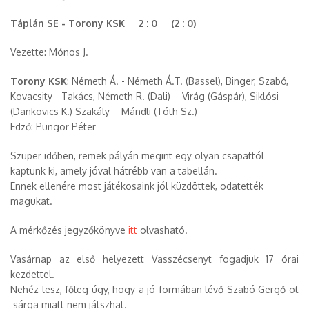
Táplán SE - Torony KSK 2 : 0 (2 : 0)
Vezette: Mónos J.
Torony KSK
: Németh Á. - Németh Á.T. (Bassel), Binger, Szabó,
Kovacsity - Takács, Németh R. (Dali) - Virág (Gáspár), Siklósi
(Dankovics K.) Szakály - Mándli (Tóth Sz.)
Edző: Pungor Péter
Szuper időben, remek pályán megint egy olyan csapattól
kaptunk ki, amely jóval hátrébb van a tabellán.
Ennek ellenére most játékosaink jól küzdöttek, odatették
magukat.
A mérkőzés jegyzőkönyve
itt
olvasható.
Vasárnap az első helyezett Vasszécsenyt fogadjuk 17 órai
kezdettel.
Nehéz lesz, főleg úgy, hogy a jó formában lévő Szabó Gergő öt
sárga miatt nem játszhat.