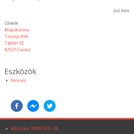
Joó Imre
Címkék
#hajratorony
Toronyi KSK
Táplán SE
#2025Tavasz
Eszközök
Keresés
Adószám: 19892595-1-18
Lábléc