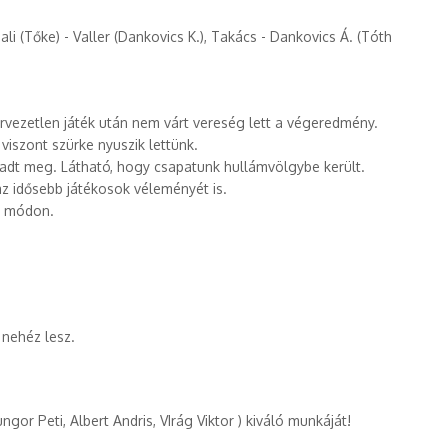
li (Tőke) - Valler (Dankovics K.), Takács - Dankovics Á. (Tóth
ervezetlen játék után nem várt vereség lett a végeredmény.
viszont szürke nyuszik lettünk.
kadt meg. Látható, hogy csapatunk hullámvölgybe került.
z idősebb játékosok véleményét is.
en módon.
nehéz lesz.
ngor Peti, Albert Andris, VIrág Viktor ) kiváló munkáját!