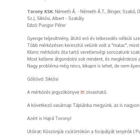
Torony KSK
: Németh Á. - Németh Á.T., Binger, Szabó, Da
Sz.), Siklósi, Albert - Szakály
Edző: Pungor Péter
Gyenge teljesítmény, átütő erő és lelkesedés nélküli sz
Több mérkőzésen keresztül velünk volt a "malac", most 
Kilenc mérkőzés óta tartó veretlenségi sorozatunk sza
Most kellene átgondolni sok mindent, és megkérdezni a
Nagy probléma még nincs, kikapni is lehet, de nem ily
Góllövő: Siklósi
A mérkőzés jegyzőkönyve
itt
olvasható.
A következő vasárnap Táplánba megyünk, az is nagyon 
Azért is Hajrá Torony!
Utóirat: Köszönjük csütörtökön a focipályát lenyírók ( Pu