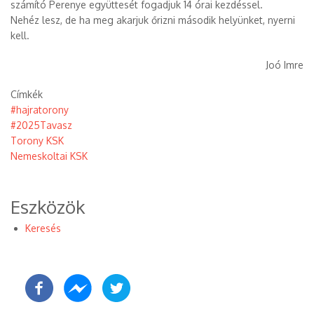
számító Perenye együttesét fogadjuk 14 órai kezdéssel.
Nehéz lesz, de ha meg akarjuk őrizni második helyünket, nyerni
kell.
Joó Imre
Címkék
#hajratorony
#2025Tavasz
Torony KSK
Nemeskoltai KSK
Eszközök
Keresés