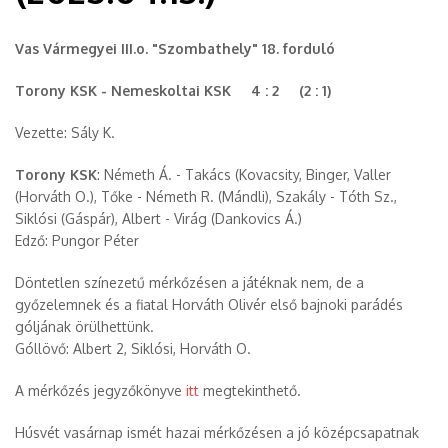
Vas Vármegyei III.o. "Szombathely" 18. forduló
Torony KSK - Nemeskoltai KSK 4 : 2 (2 : 1)
Vezette: Sály K.
Torony KSK
: Németh Á. - Takács (Kovacsity, Binger, Valler
(Horváth O.), Tőke - Németh R. (Mándli), Szakály - Tóth Sz.,
Siklósi (Gáspár), Albert - Virág (Dankovics Á.)
Edző: Pungor Péter
Döntetlen színezetű mérkőzésen a játéknak nem, de a
győzelemnek és a fiatal Horváth Olivér első bajnoki parádés
góljának örülhettünk.
Góllövő: Albert 2, Siklósi, Horváth O.
A mérkőzés jegyzőkönyve
itt
megtekinthető.
Húsvét vasárnap ismét hazai mérkőzésen a jó középcsapatnak