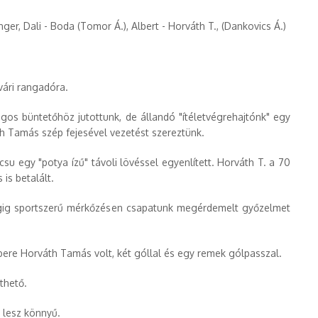
inger, Dali - Boda (Tomor Á.), Albert - Horváth T., (Dankovics Á.)
ári rangadóra.
gos büntetőhöz jutottunk, de állandó "ítéletvégrehajtónk" egy
th Tamás szép fejesével vezetést szereztünk.
su egy "potya ízű" távoli lövéssel egyenlített. Horváth T. a 70
is betalált.
végig sportszerű mérkőzésen csapatunk megérdemelt győzelmet
ere Horváth Tamás volt, két góllal és egy remek gólpasszal.
thető.
 lesz könnyű.