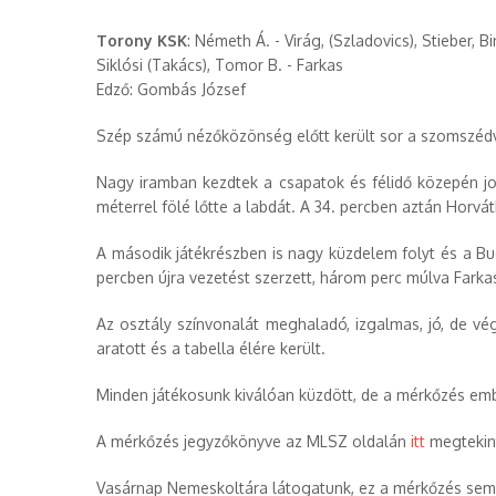
Torony KSK
: Németh Á. - Virág, (Szladovics), Stieber, B
Siklósi (Takács), Tomor B. - Farkas
Edző: Gombás József
Szép számú nézőközönség előtt került sor a szomszédv
Nagy iramban kezdtek a csapatok és félidő közepén jo
méterrel fölé lőtte a labdát. A 34. percben aztán Horvá
A második játékrészben is nagy küzdelem folyt és a Buc
percben újra vezetést szerzett, három perc múlva Farkas 
Az osztály színvonalát meghaladó, izgalmas, jó, de 
aratott és a tabella élére került.
Minden játékosunk kiválóan küzdött, de a mérkőzés emb
A mérkőzés jegyzőkönyve az MLSZ oldalán
itt
megtekin
Vasárnap Nemeskoltára látogatunk, ez a mérkőzés sem