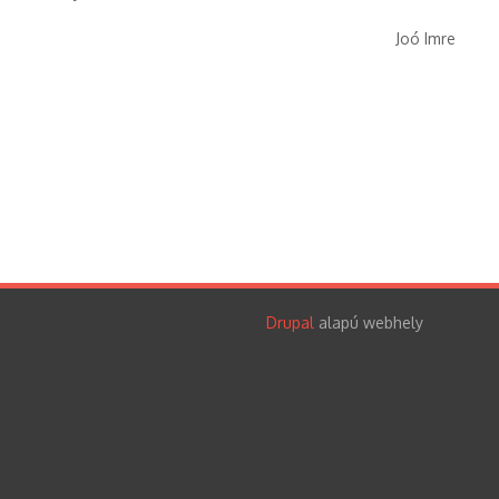
Joó Imre
Drupal
alapú webhely