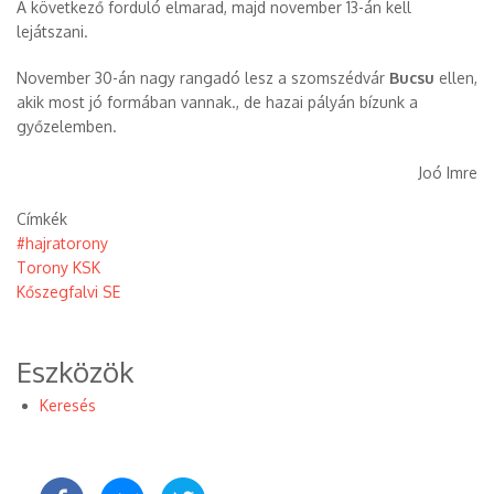
A következő forduló elmarad, majd november 13-án kell
lejátszani.
November 30-án nagy rangadó lesz a szomszédvár
Bucsu
ellen,
akik most jó formában vannak., de hazai pályán bízunk a
győzelemben.
Joó Imre
Címkék
#hajratorony
Torony KSK
Kőszegfalvi SE
Eszközök
Keresés