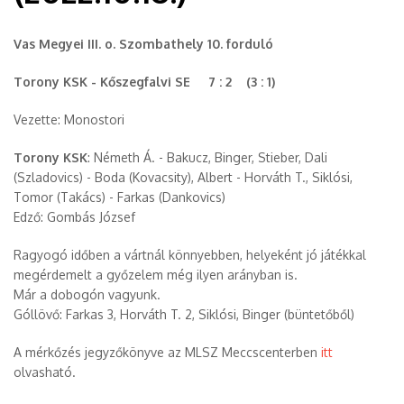
Vas Megyei III. o. Szombathely 10. forduló
Torony KSK - Kőszegfalvi SE 7 : 2 (3 : 1)
Vezette: Monostori
Torony KSK
: Németh Á. - Bakucz, Binger, Stieber, Dali
(Szladovics) - Boda (Kovacsity), Albert - Horváth T., Siklósi,
Tomor (Takács) - Farkas (Dankovics)
Edző: Gombás József
Ragyogó időben a vártnál könnyebben, helyeként jó játékkal
megérdemelt a győzelem még ilyen arányban is.
Már a dobogón vagyunk.
Góllövő: Farkas 3, Horváth T. 2, Siklósi, Binger (büntetőből)
A mérkőzés jegyzőkönyve az MLSZ Meccscenterben
itt
olvasható.