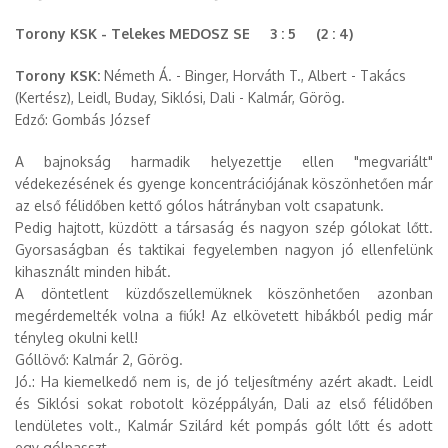
Torony KSK - Telekes MEDOSZ SE 3 : 5 (2 : 4)
Torony KSK:
Németh Á. - Binger, Horváth T., Albert - Takács
(Kertész), Leidl, Buday, Siklósi, Dali - Kalmár, Görög.
Edző: Gombás József
A bajnokság harmadik helyezettje ellen "megvariált"
védekezésének és gyenge koncentrációjának köszönhetően már
az első félidőben kettő gólos hátrányban volt csapatunk.
Pedig hajtott, küzdött a társaság és nagyon szép gólokat lőtt.
Gyorsaságban és taktikai fegyelemben nagyon jó ellenfelünk
kihasznált minden hibát.
A döntetlent küzdőszellemüknek köszönhetően azonban
megérdemelték volna a fiúk! Az elkövetett hibákból pedig már
tényleg okulni kell!
Góllövő: Kalmár 2, Görög.
Jó.: Ha kiemelkedő nem is, de jó teljesítmény azért akadt. Leidl
és Siklósi sokat robotolt középpályán, Dali az első félidőben
lendületes volt., Kalmár Szilárd két pompás gólt lőtt és adott
egy gólpasszt.