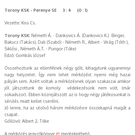
Torony KSK - Perenye SE 3 : 4 (0 : 1)
Vezette: Kiss Cs.
Torony KSK
: Németh Á. - Dankovics Á. (Dankovics K.) Binger,
Bakucz (Takács), Dali (Szabó) - Németh R., Albert - Virág (Tóth ),
Siklósi , Németh Á.T. - Pungor (Tőke)
Edző: Gombás József
Összehoztunk az ellenfélnek négy gólt, kihagytunk ugyanennyi
nagy helyzetet. Így nem lehet mérkőzést nyerni még hazai
pályán sem. Azért voltak a mérkőzésnek olyan szakaszai amikor
jól játszottunk de komoly védekezésünk nem volt, (már
sokadszor). Ebben közrejátszott az is hogy négy játékosunkat is
sérülés miatt kellet cserélni.
Jó lenne, ha az utolsó három mérkőzésre összekapná magát a
csapat.
Góllövő: Albert 2, Tőke
A mérkőzés jegyzőkönyve
itt
megtekinthető.