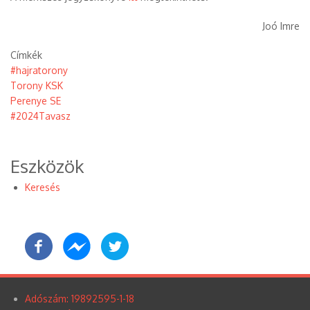
Joó Imre
Címkék
#hajratorony
Torony KSK
Perenye SE
#2024Tavasz
Eszközök
Keresés
Adószám: 19892595-1-18
Lábléc