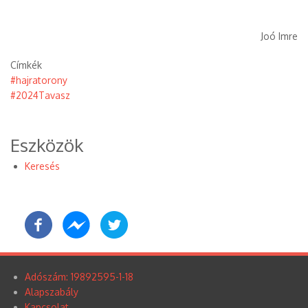
Joó Imre
Címkék
#hajratorony
#2024Tavasz
Eszközök
Keresés
Adószám: 19892595-1-18
Lábléc
Alapszabály
Kapcsolat