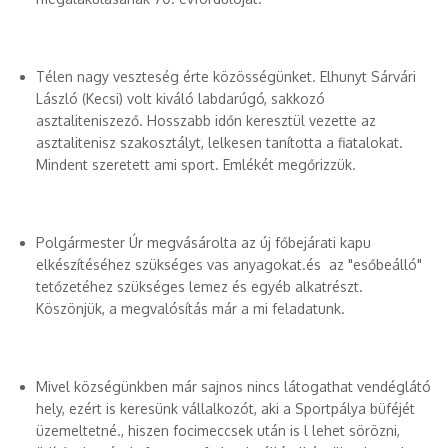
Télen nagy veszteség érte közösségünket. Elhunyt Sárvári
László (Kecsi) volt kiváló labdarúgó, sakkozó
asztaliteniszező. Hosszabb időn keresztül vezette az
asztalitenisz szakosztályt, lelkesen tanította a fiatalokat.
Mindent szeretett ami sport. Emlékét megőrizzük.
Polgármester Úr megvásárolta az új főbejárati kapu
elkészítéséhez szükséges vas anyagokat.és az "esőbeálló"
tetőzetéhez szükséges lemez és egyéb alkatrészt.
Köszönjük, a megvalósítás már a mi feladatunk.
Mivel községünkben már sajnos nincs látogathat vendéglátó
hely, ezért is keresünk vállalkozót, aki a Sportpálya büféjét
üzemeltetné., hiszen focimeccsek után is l lehet sörözni,