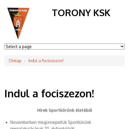
TORONY KSK
Címlap
Indul a fociszezon!
Morzsa
Indul a fociszezon!
Hírek Sportkörünk életéből
Novemberben megünnepeltük Sportkörünk
megalakulásának 70. évfordulóját.