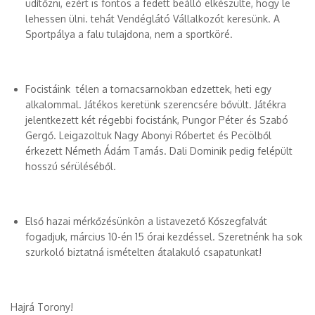
üdítőzni, ezért is fontos a fedett beálló elkészülte, hogy le
lehessen ülni. tehát Vendéglátó Vállalkozót keresünk. A
Sportpálya a falu tulajdona, nem a sportköré.
Focistáink télen a tornacsarnokban edzettek, heti egy
alkalommal. Játékos keretünk szerencsére bővült. Játékra
jelentkezett két régebbi focistánk, Pungor Péter és Szabó
Gergő. Leigazoltuk Nagy Abonyi Róbertet és Pecölből
érkezett Németh Ádám Tamás. Dali Dominik pedig felépült
hosszú sérüléséből.
Első hazai mérkőzésünkön a listavezető Kőszegfalvát
fogadjuk, március 10-én 15 órai kezdéssel. Szeretnénk ha sok
szurkoló biztatná ismételten átalakuló csapatunkat!
Hajrá Torony!