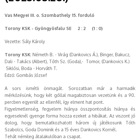
Vas Megyei III. o. Szombathely 15. forduló
Torony KSK - Gyöngyösfalu SE 2 : 2 (1 : 0)
Vezette: Sály Károly
Torony KSK
: Németh B. - Virág (Dankovics Á.), Binger, Bakucz,
Dali - Takács (Albert), Tóth Sz. (Goda),- Tomor, (Dankovics K.)
Siklósi, Boda - Horváth T.
Edző: Gombás József
A sors ismétli önmagát. Sorozatban már a harmadik
mérkőzésünk, hogy két góllal magabiztosan vezetünk és a 90.
percben egyenlít az ellenfél, így elment hat pont.
Figyelmetlenség, fegyelem hiánya összpontosítás hiánya és
egyeseknél gyenge forma hozza ezeket a hibákat. Az viszont jó
dolog, hogy bemutatkozhatott három új játékosunk Tóth
Szabolcs, Goda Dominik és a 15 éves Dankovics Kornél.
Tehát némileg átalakulóban a csapat.