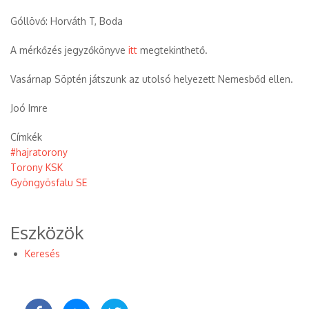
Góllövő: Horváth T, Boda
A mérkőzés jegyzőkönyve
itt
megtekinthető.
Vasárnap Söptén játszunk az utolsó helyezett Nemesbőd ellen.
Joó Imre
Címkék
#hajratorony
Torony KSK
Gyöngyösfalu SE
Eszközök
Keresés