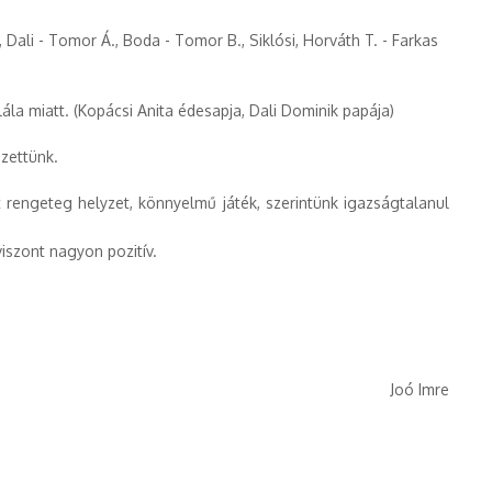
, Dali - Tomor Á., Boda - Tomor B., Siklósi, Horváth T. - Farkas
la miatt. (Kopácsi Anita édesapja, Dali Dominik papája)
ezettünk.
 rengeteg helyzet, könnyelmű játék, szerintünk igazságtalanul
iszont nagyon pozitív.
Joó Imre