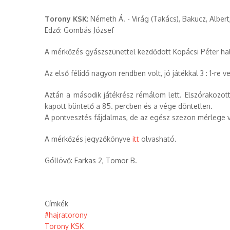
Torony KSK
: Németh Á. - Virág (Takács), Bakucz, Albert
Edző: Gombás József
A mérkőzés gyászszünettel kezdődött Kopácsi Péter halá
Az első félidő nagyon rendben volt, jó játékkal 3 : 1-re v
Aztán a második játékrész rémálom lett. Elszórakozott
kapott büntető a 85. percben és a vége döntetlen.
A pontvesztés fájdalmas, de az egész szezon mérlege v
A mérkőzés jegyzőkönyve
itt
olvasható.
Góllövő: Farkas 2, Tomor B.
Címkék
#hajratorony
Torony KSK