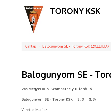
TORONY KSK
Címlap
Balogunyom SE - Torony KSK (2022.11.13.)
Morzsa
Balogunyom SE - Toron
Vas Megyei III. o. Szombathely 11. forduló
Balogunyom SE - Torony KSK 3 : 3 (1: 3)
Vezette: Marácz