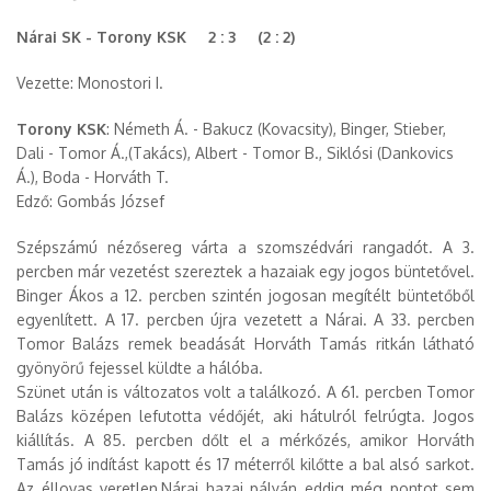
Nárai SK - Torony KSK 2 : 3 (2 : 2)
Vezette: Monostori I.
Torony KSK
: Németh Á. - Bakucz (Kovacsity), Binger, Stieber,
Dali - Tomor Á.,(Takács), Albert - Tomor B., Siklósi (Dankovics
Á.), Boda - Horváth T.
Edző: Gombás József
Szépszámú nézősereg várta a szomszédvári rangadót. A 3.
percben már vezetést szereztek a hazaiak egy jogos büntetővel.
Binger Ákos a 12. percben szintén jogosan megítélt büntetőből
egyenlített. A 17. percben újra vezetett a Nárai. A 33. percben
Tomor Balázs remek beadását Horváth Tamás ritkán látható
gyönyörű fejessel küldte a hálóba.
Szünet után is változatos volt a találkozó. A 61. percben Tomor
Balázs középen lefutotta védőjét, aki hátulról felrúgta. Jogos
kiállítás. A 85. percben dőlt el a mérkőzés, amikor Horváth
Tamás jó indítást kapott és 17 méterről kilőtte a bal alsó sarkot.
Az éllovas veretlen,Nárai hazai pályán eddig még pontot sem