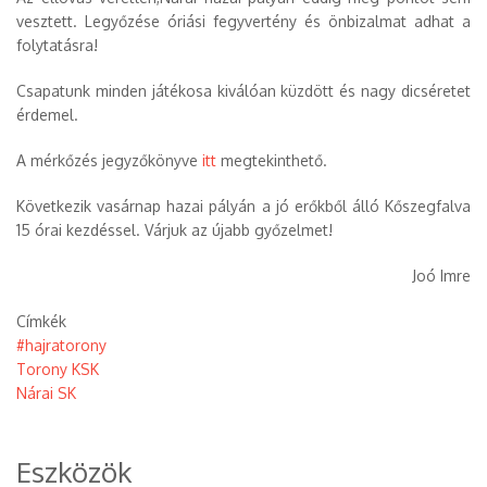
vesztett. Legyőzése óriási fegyvertény és önbizalmat adhat a
folytatásra!
Csapatunk minden játékosa kiválóan küzdött és nagy dicséretet
érdemel.
A mérkőzés jegyzőkönyve
itt
megtekinthető.
Következik vasárnap hazai pályán a jó erőkből álló Kőszegfalva
15 órai kezdéssel. Várjuk az újabb győzelmet!
Joó Imre
Címkék
#hajratorony
Torony KSK
Nárai SK
Eszközök