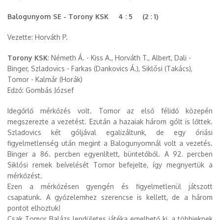
Balogunyom SE - Torony KSK 4 : 5 (2 : 1)
Vezette: Horváth P.
Torony KSK
: Németh Á. - Kiss A., Horváth T., Albert, Dali -
Binger, Szladovics - Farkas (Dankovics Á.), Siklósi (Takács),
Tomor - Kalmár (Horák)
Edző: Gombás József
Idegőrlő mérkőzés volt. Tomor az első félidő közepén
megszerezte a vezetést. Ezután a hazaiak három gólt is lőttek.
Szladovics két góljával egalizáltunk, de egy óriási
figyelmetlenség után megint a Balogunyomnál volt a vezetés.
Binger a 86. percben egyenlített, büntetőből. A 92. percben
Siklósi remek beívelését Tomor befejelte, így megnyertük a
mérkőzést.
Ezen a mérkőzésen gyengén és figyelmetlenül játszott
csapatunk. A győzelemhez szerencse is kellett, de a három
pontot elhoztuk!
Csak Tomor Balázs lendületes játéka emelhető ki, a többieknek