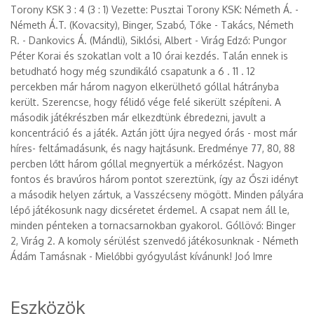
Torony KSK 3 : 4 (3 : 1) Vezette: Pusztai Torony KSK: Németh Á. -
Németh Á.T. (Kovacsity), Binger, Szabó, Tőke - Takács, Németh
R. - Dankovics Á. (Mándli), Siklósi, Albert - Virág Edző: Pungor
Péter Korai és szokatlan volt a 10 órai kezdés. Talán ennek is
betudható hogy még szundikáló csapatunk a 6 . 11 . 12
percekben már három nagyon elkerülhető góllal hátrányba
került. Szerencse, hogy félidő vége felé sikerült szépíteni. A
második játékrészben már elkezdtünk ébredezni, javult a
koncentráció és a játék. Aztán jött újra negyed órás - most már
híres- feltámadásunk, és nagy hajtásunk. Eredménye 77, 80, 88
percben lőtt három góllal megnyertük a mérkőzést. Nagyon
fontos és bravúros három pontot szereztünk, így az Őszi idényt
a második helyen zártuk, a Vasszécseny mögött. Minden pályára
lépő játékosunk nagy dicséretet érdemel. A csapat nem áll le,
minden pénteken a tornacsarnokban gyakorol. Góllövő: Binger
2, Virág 2. A komoly sérülést szenvedő játékosunknak - Németh
Ádám Tamásnak - Mielőbbi gyógyulást kívánunk! Joó Imre
Eszközök